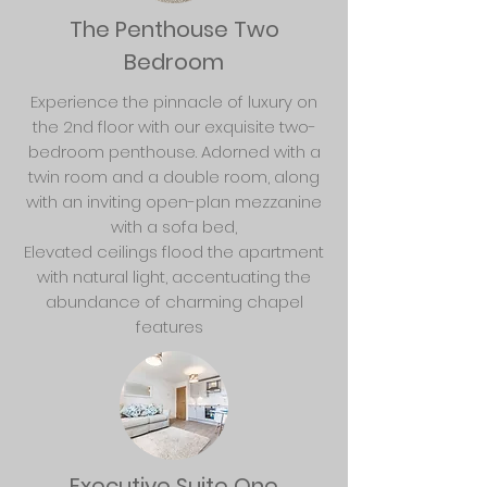
The Penthouse Two
Bedroom
Experience the pinnacle of luxury on
the 2nd floor with our exquisite two-
bedroom penthouse. Adorned with a
twin room and a double room, along
with an inviting open-plan mezzanine
with a sofa bed,
Elevated ceilings flood the apartment
with natural light, accentuating the
abundance of charming chapel
features
Executive Suite One