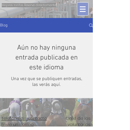
Mejores tarifas Reserve directamente
Blog
Aún no hay ninguna
entrada publicada en
este idioma
Una vez que se publiquen entradas,
las verás aquí.
Teléfono de contacto
Calle de los
Envíe un correo
voluntarios